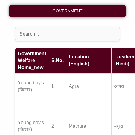
GOVERNMENT
Government
Location
Location
Welfare
S.No.
(English)
(Hindi)
Home_new
Young boy's
1
Agra
आगरा
(किशोर)
Young boy's
2
Mathura
मथुरा
(किशोर)