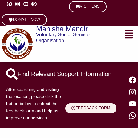
F
I
Y
W
Skip
a
n
o
h
VISIT LMS
c
s
u
a
to
e
t
t
t
content
b
a
u
s
DONATE NOW
o
g
b
a
o
r
e
p
Manisha Mandir
Menu
k
a
p
m
Voluntary Social Service
Organisation
Find Relevant Support Information
F
I
Y
W
After searching and visiting
the location, please click the
button below to submit the
FEEDBACK FORM
feedback form and help us
improve our services.