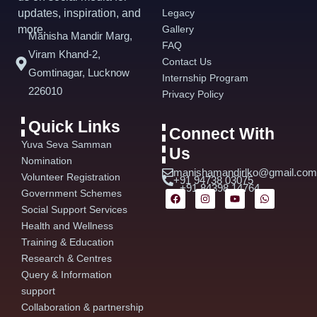
updates, inspiration, and
Legacy
more.
Gallery
Manisha Mandir Marg,
FAQ
Viram Khand-2,
Contact Us
Gomtinagar, Lucknow
Internship Program
226010
Privacy Policy
Quick Links
Connect With
Yuva Seva Samman
Us
Nomination
manishamandirlko@gmail.com
Volunteer Registration
+91 94738 03075
+91 84398 14764
F
I
Y
W
Government Schemes
a
n
o
h
Social Support Services
c
s
u
a
e
t
t
t
Health and Wellness
b
a
u
s
Training & Education
o
g
b
a
o
r
e
p
Research & Centres
k
a
p
m
Query & Information
support
Collaboration & partnership