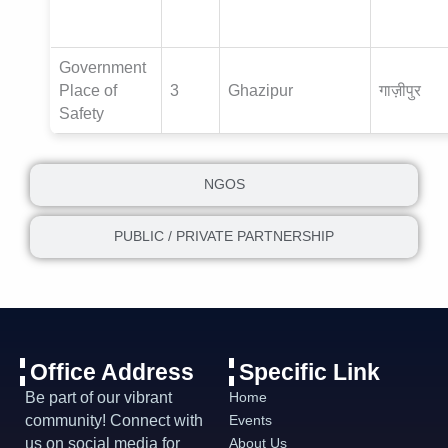
Government
Place of
3
Ghazipur
गाज़ीपुर
Safety
NGOS
PUBLIC / PRIVATE PARTNERSHIP
Office Address
Specific Link
Be part of our vibrant
Home
community! Connect with
Events
us on social media for
About Us